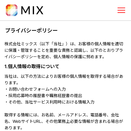
株式会社ミックス
メニュー
プライバシーポリシー
トップページ
株式会社ミックス（以下「当社」）は、お客様の個人情報を適切
に保護・管理することを重要な責務と認識し、以下のとおりプラ
事業内容
イバシーポリシーを定め、個人情報の保護に努めます。
広告配信ネットワーク(DSP/SSP)
1.個人情報の取得について
「MIX-AD」
当社は、以下の方法によりお客様の個人情報を取得する場合があ
ります。
サイトM&Aサービス「MIX-M&A」
・お問い合わせフォームへの入力
・採用応募時の履歴書や職務経歴書の提出
企業情報
・その他、当社サービス利用時における情報入力
取得する情報には、お名前、メールアドレス、電話番号、会社
採用情報
名、WebサイトURL、その他業務上必要な情報が含まれる場合が
あります。