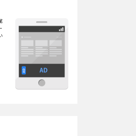
尾
ー
い