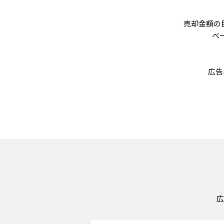
売却金額の
ベ
広告
広