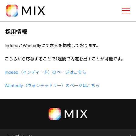
株式会社ミックス
メニュー
採用情報
トップページ
IndeedとWantedlyにて求人を掲載しております。
事業内容
こちらから応募することで1週間で内定を出すことが可能です。
広告配信ネットワーク(DSP/SSP)
Indeed（インディード）のページはこちら
「MIX-AD」
Wantedly（ウォンテッドリー）のページはこちら
サイトM&Aサービス「MIX-M&A」
企業情報
採用情報